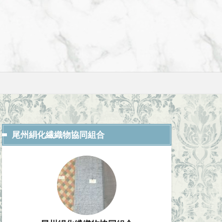
尾州絹化繊織物協同組合